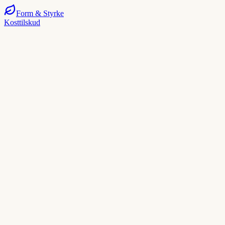
Form
& Styrke
Kosttilskud