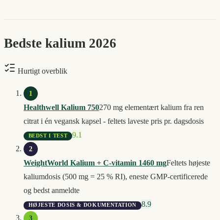
Bedste
kalium
2026
Hurtigt overblik
1
Healthwell Kalium 750
270 mg elementært kalium fra ren
citrat i én vegansk kapsel - feltets laveste pris pr. dagsdosis
9.1
BEDST I TEST
2
WeightWorld Kalium + C-vitamin 1460 mg
Feltets højeste
kaliumdosis (500 mg = 25 % RI), eneste GMP-certificerede
og bedst anmeldte
8.9
HØJESTE DOSIS & DOKUMENTATION
3