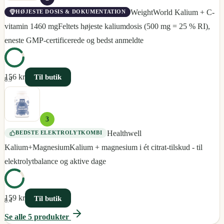
WeightWorld Kalium + C-
HØJESTE DOSIS & DOKUMENTATION
vitamin 1460 mg
Feltets højeste kaliumdosis (500 mg = 25 % RI),
eneste GMP-certificerede og bedst anmeldte
156 kr
Til butik
8.9
3
Healthwell
BEDSTE ELEKTROLYTKOMBI
Kalium+Magnesium
Kalium + magnesium i ét citrat-tilskud - til
elektrolytbalance og aktive dage
159 kr
Til butik
8.4
Se alle
5
produkter