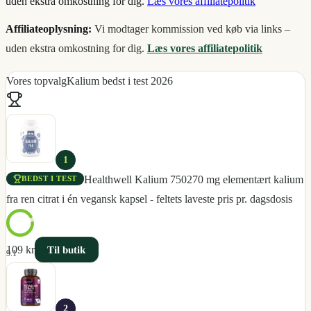
uden ekstra omkostning for dig.
Læs vores affiliatepolitik
Affiliateoplysning:
Vi modtager kommission ved køb via links –
uden ekstra omkostning for dig.
Læs vores affiliatepolitik
Vores topvalg
Kalium bedst i test 2026
1
Healthwell Kalium 750
270 mg elementært kalium
BEDST I TEST
fra ren citrat i én vegansk kapsel - feltets laveste pris pr. dagsdosis
109 kr
Til butik
9.1
2