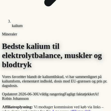
kalium
Mineraler
Bedste kalium til
elektrolytbalance, muskler og
blodtryk
Vores favoritter blandt de kaliumtilskud, vi har sammenlignet på
kaliumform, elementært indhold, dosis mod EU-grænsen og pris pr.
dagsdosis.
Opdateret
2026-06-30
Uvildig rangering
Fagligt faktatjekket
Af
Robin Johansson
Affiliateoplysning:
Vi modtager kommission ved køb via links –