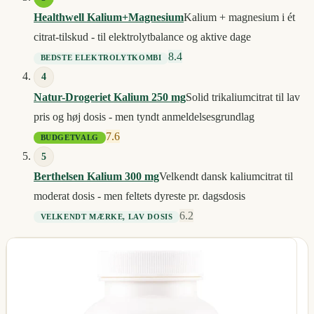
Healthwell Kalium+Magnesium
Kalium + magnesium i ét
citrat-tilskud - til elektrolytbalance og aktive dage
8.4
BEDSTE ELEKTROLYTKOMBI
4
Natur-Drogeriet Kalium 250 mg
Solid trikaliumcitrat til lav
pris og høj dosis - men tyndt anmeldelsesgrundlag
7.6
BUDGETVALG
5
Berthelsen Kalium 300 mg
Velkendt dansk kaliumcitrat til
moderat dosis - men feltets dyreste pr. dagsdosis
6.2
VELKENDT MÆRKE, LAV DOSIS