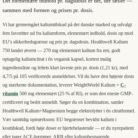
Det elementære indhold pr. dagsdosis er det, der tæller —
sammen med formen og prisen pr. dosis.
Vi har gennemgået kaliumtilskud på det danske marked og udvalgt
fem favoritter ud fra kaliumform, elementært indhold, dosis op mod
EU's sikkerhedsgrænse og pris pr. dagsdosis. Healthwell Kalium
750 lander øverst — 270 mg elementært kalium fra ren, godt
optagelig kaliumcitrat i én vegansk kapsel, kortest mulig
ingrediensliste og feltets klart laveste pris pr. dosis (1,21 kr), med
4,7/5 på 105 verificerede anmeldelser. Vil du have den højeste dosis
og stærkeste dokumentation, leverer WeightWorld Kalium +
C-
vitamin
500 mg elementært (25 % af RI), er som den eneste GMP-
certificeret og bedst anmeldt. Søger du en kombination, samler
Healthwell Kalium+Magnesium begge elektrolytter i én citratformel.
Vær samtidig opmærksom: EU begrænser bevidst kalium i
kosttilskud, fordi høje doser er hjertebelastende — er du nyrepatient
eller tager ACE-hæmmer, ARB eller kaliumbesparende