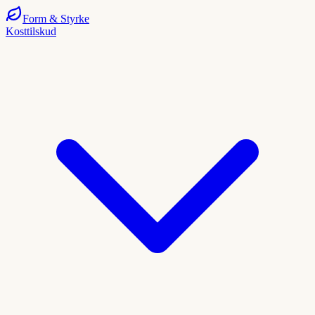
Form
& Styrke
Kosttilskud