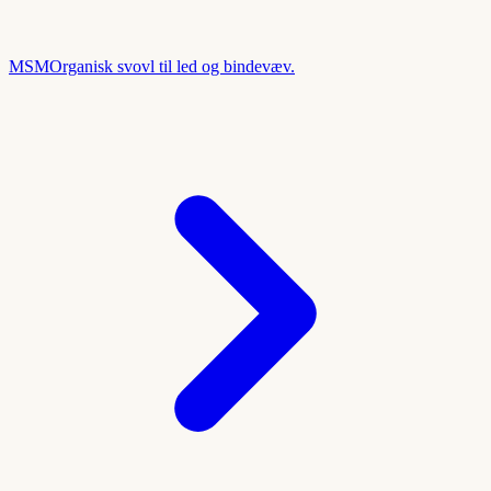
MSM
Organisk svovl til led og bindevæv.