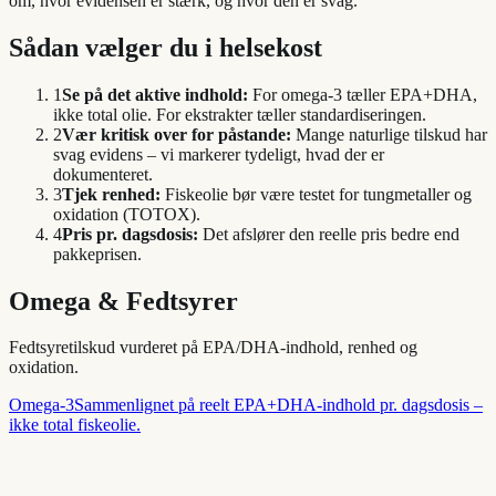
om, hvor evidensen er stærk, og hvor den er svag.
Sådan vælger du i helsekost
1
Se på det aktive indhold:
For omega-3 tæller EPA+DHA,
ikke total olie. For ekstrakter tæller standardiseringen.
2
Vær kritisk over for påstande:
Mange naturlige tilskud har
svag evidens – vi markerer tydeligt, hvad der er
dokumenteret.
3
Tjek renhed:
Fiskeolie bør være testet for tungmetaller og
oxidation (TOTOX).
4
Pris pr. dagsdosis:
Det afslører den reelle pris bedre end
pakkeprisen.
Omega & Fedtsyrer
Fedtsyretilskud vurderet på EPA/DHA-indhold, renhed og
oxidation.
Omega-3
Sammenlignet på reelt EPA+DHA-indhold pr. dagsdosis –
ikke total fiskeolie.