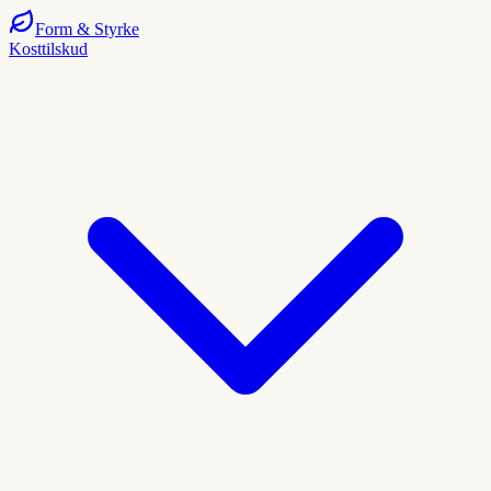
Form
& Styrke
Kosttilskud