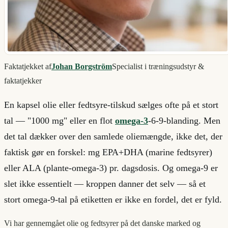
Faktatjekket af
Johan Borgström
Specialist i træningsudstyr &
faktatjekker
En kapsel olie eller fedtsyre-tilskud sælges ofte på et stort
tal — "1000 mg" eller en flot
omega-3
-6-9-blanding. Men
det tal dækker over den samlede oliemængde, ikke det, der
faktisk gør en forskel: mg EPA+DHA (marine fedtsyrer)
eller ALA (plante-omega-3) pr. dagsdosis. Og omega-9 er
slet ikke essentielt — kroppen danner det selv — så et
stort omega-9-tal på etiketten er ikke en fordel, det er fyld.
Vi har gennemgået olie og fedtsyrer på det danske marked og