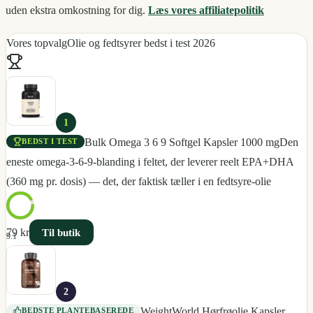
uden ekstra omkostning for dig.
Læs vores affiliatepolitik
Vores topvalg
Olie og fedtsyrer bedst i test 2026
1
Bulk Omega 3 6 9 Softgel Kapsler 1000 mg
Den
BEDST I TEST
eneste omega-3-6-9-blanding i feltet, der leverer reelt EPA+DHA
(360 mg pr. dosis) — det, der faktisk tæller i en fedtsyre-olie
79 kr
Til butik
9.1
2
WeightWorld Hørfrøolie Kapsler
BEDSTE PLANTEBASEREDE