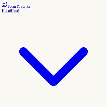
Form
& Styrke
Kosttilskud