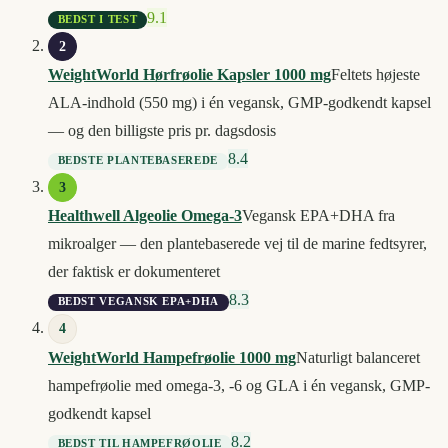
9.1
BEDST I TEST
2
WeightWorld Hørfrøolie Kapsler 1000 mg
Feltets højeste
ALA-indhold (550 mg) i én vegansk, GMP-godkendt kapsel
— og den billigste pris pr. dagsdosis
8.4
BEDSTE PLANTEBASEREDE
3
Healthwell Algeolie Omega-3
Vegansk EPA+DHA fra
mikroalger — den plantebaserede vej til de marine fedtsyrer,
der faktisk er dokumenteret
8.3
BEDST VEGANSK EPA+DHA
4
WeightWorld Hampefrøolie 1000 mg
Naturligt balanceret
hampefrøolie med omega-3, -6 og GLA i én vegansk, GMP-
godkendt kapsel
8.2
BEDST TIL HAMPEFRØOLIE