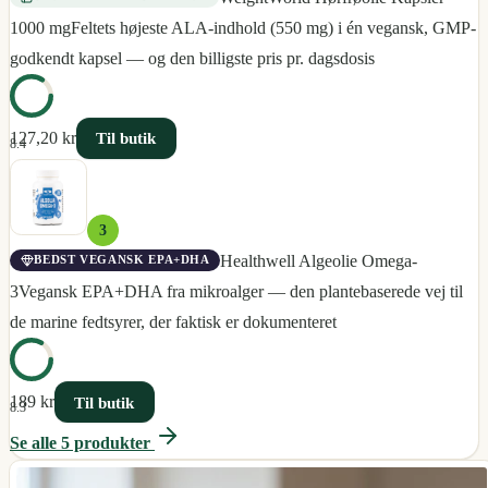
1000 mg
Feltets højeste ALA-indhold (550 mg) i én vegansk, GMP-
godkendt kapsel — og den billigste pris pr. dagsdosis
127,20 kr
Til butik
8.4
3
Healthwell Algeolie Omega-
BEDST VEGANSK EPA+DHA
3
Vegansk EPA+DHA fra mikroalger — den plantebaserede vej til
de marine fedtsyrer, der faktisk er dokumenteret
189 kr
Til butik
8.3
Se alle
5
produkter